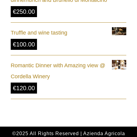
.
€
250.00
0
0
Truffle and wine tasting
t
€
100.00
h
r
Romantic Dinner with Amazing view @
o
Cordella Winery
u
€
120.00
g
h
€
2
4
©2025 All Rights Reserved | Azienda Agricola