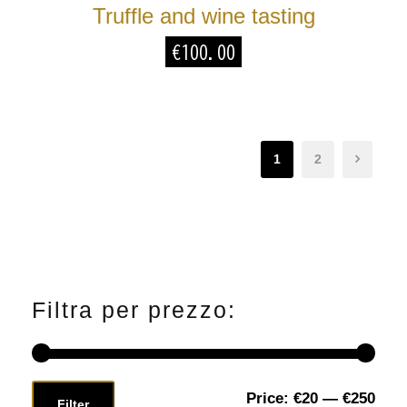
Truffle and wine tasting
€
100.00
1
2
Filtra per prezzo:
Price:
€20
—
€250
M
M
Filter