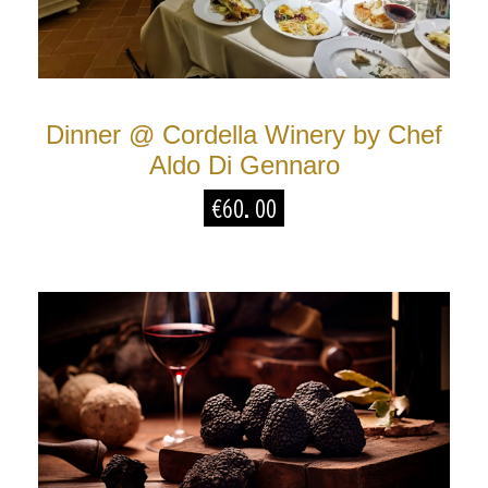
Dinner @ Cordella Winery by Chef
Aldo Di Gennaro
€
60.00