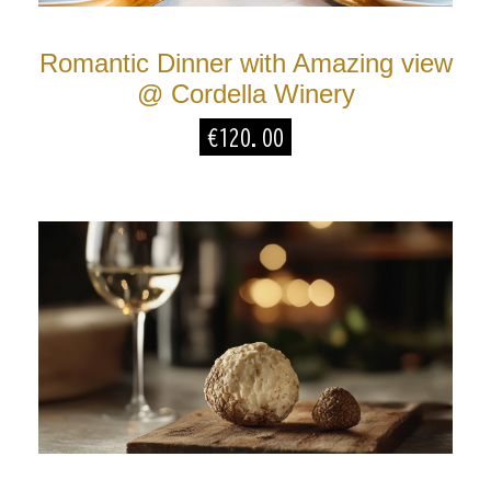
Romantic Dinner with Amazing view
@ Cordella Winery
€
120.00