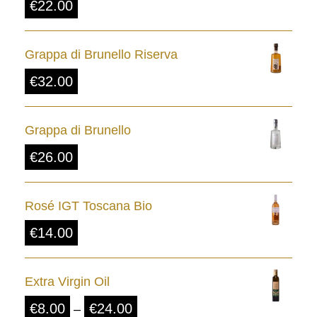
€
22.00
Grappa di Brunello Riserva
€
32.00
Grappa di Brunello
€
26.00
Rosé IGT Toscana Bio
€
14.00
Extra Virgin Oil
P
€
8.00
€
24.00
–