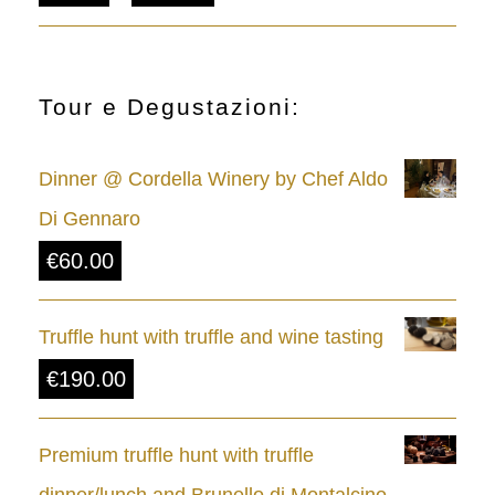
r
i
c
Tour e Degustazioni:
e
Dinner @ Cordella Winery by Chef Aldo
r
Di Gennaro
a
€
60.00
n
g
Truffle hunt with truffle and wine tasting
e
€
190.00
:
€
Premium truffle hunt with truffle
8
dinner/lunch and Brunello di Montalcino