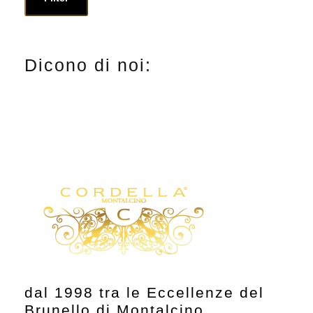
i
a
n
x
Dicono di noi:
p
p
r
r
i
i
c
c
e
e
dal 1998 tra le Eccellenze del
Brunello di Montalcino