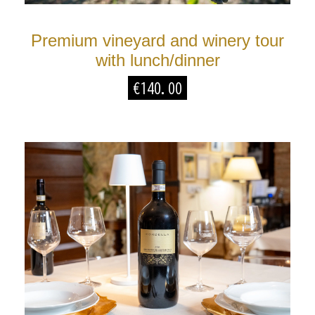
Premium vineyard and winery tour
with lunch/dinner
€
140.00