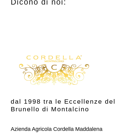
Dicono di noi:
p
p
r
r
i
i
c
c
e
e
dal 1998 tra le Eccellenze del
Brunello di Montalcino
Azienda Agricola Cordella Maddalena