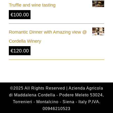
Truffle and wine tasting
t
€
100.00
h
r
Romantic Dinner with Amazing view @
o
Cordella Winery
u
€
120.00
g
h
€
2
4
©2025 All Rights Reserved | Azienda Agricola
di Maddalena Cordella - Podere Meleto 53024,
.
Torrenieri - Montalcino - Siena - Italy P.IVA.
0
00946210523