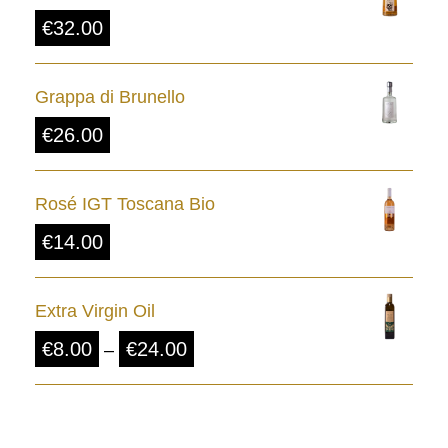
€
32.00
Grappa di Brunello
€
26.00
Rosé IGT Toscana Bio
€
14.00
Extra Virgin Oil
P
€
8.00
€
24.00
–
r
i