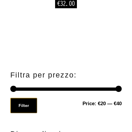
€
32.00
Filtra per prezzo:
Price:
€20
—
€40
M
M
Filter
i
a
n
x