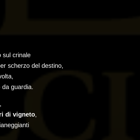
 sul crinale
per scherzo del destino,
olta,
o da guardia.
,
ri di vigneto
,
ianeggianti