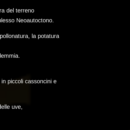
ra del terreno
mplesso Neoautoctono.
spollonatura, la potatura
endemmia.
in piccoli cassoncini e
delle uve,