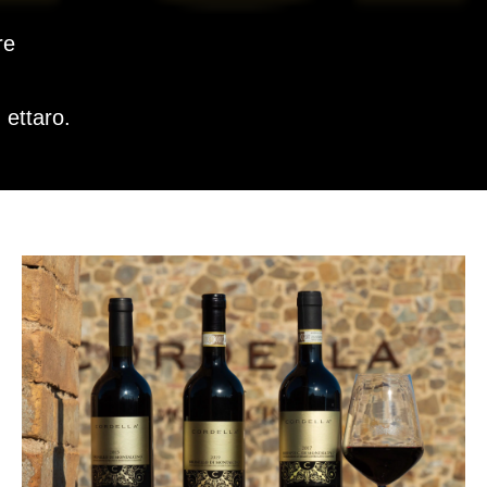
re
 ettaro.