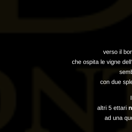
verso il bo
che ospita le vigne del
semb
con due sple
altri 5 ettari
n
ad una quo