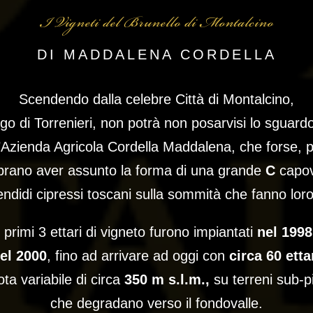
I Vigneti del Brunello di Montalcino
DI MADDALENA CORDELLA
Scendendo dalla celebre Città di Montalcino,
rgo di Torrenieri, non potrà non posarvisi lo sguardo
l’Azienda Agricola Cordella Maddalena, che forse, 
rano aver assunto la forma di una grande
C
capov
ndidi cipressi toscani sulla sommità che fanno lor
I primi 3 ettari di vigneto furono impiantati
nel 1998
el 2000
, fino ad arrivare ad oggi con
circa 60 etta
ta variabile di circa
350 m s.l.m.,
su terreni sub-p
che degradano verso il fondovalle.