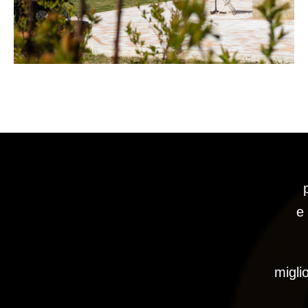
e
migli