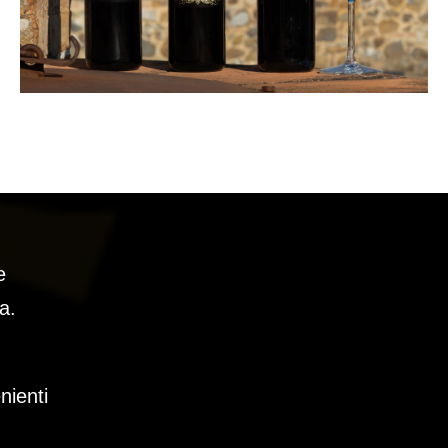
e
a.
nienti