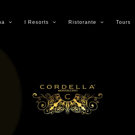
na
I Resorts
Ristorante
Tours