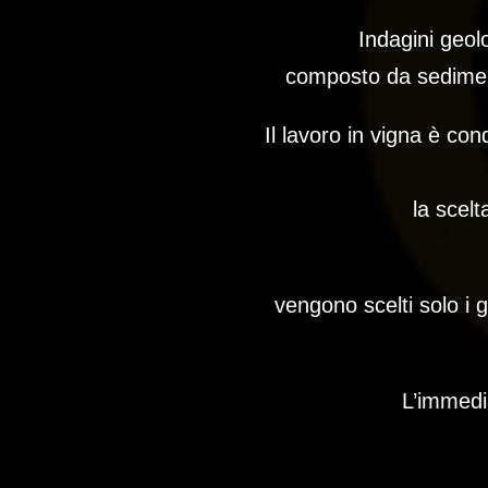
Indagini geol
composto da sediment
Il lavoro in vigna è con
la scelt
vengono scelti solo i 
L’immedia