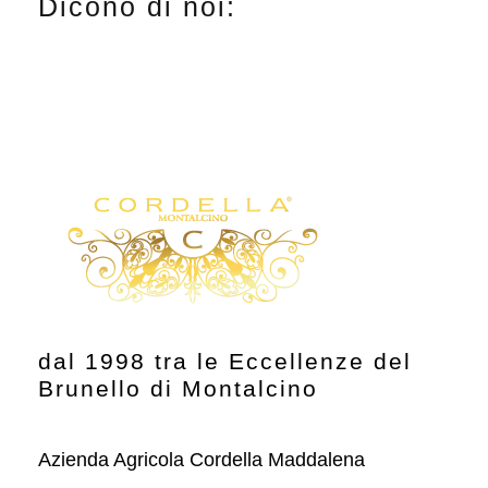
Dicono di noi:
z
z
z
z
o
o
M
M
i
a
n
x
dal 1998 tra le Eccellenze del
Brunello di Montalcino
Azienda Agricola Cordella Maddalena