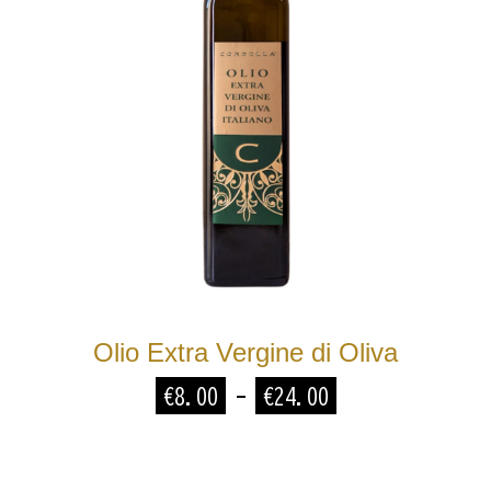
Olio Extra Vergine di Oliva
F
€
8.00
€
24.00
-
a
s