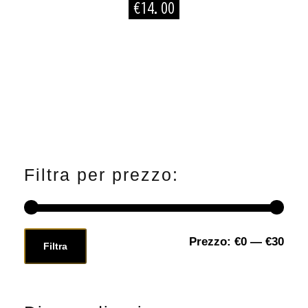
8
€
14.00
.
0
0
a
€
2
4
.
Filtra per prezzo:
0
0
Prezzo:
€0
—
€30
P
P
Filtra
r
r
e
e