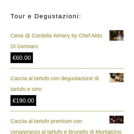
s
c
Tour e Degustazioni:
i
Cena @ Cordella Winery by Chef Aldo
a
Di Gennaro
d
€
60.00
i
p
Caccia al tartufo con degustazione di
r
tartufo e vino
e
€
190.00
z
z
Caccia al tartufo premium con
o
cena/pranzo al tartufo e Brunello di Montalcino
: