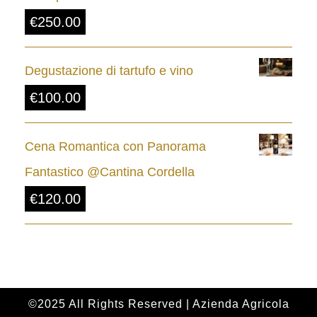
€
250.00
d
a
Degustazione di tartufo e vino
€
€
100.00
8
.
Cena Romantica con Panorama
0
Fantastico @Cantina Cordella
0
€
120.00
a
€
2
4
.
©2025 All Rights Reserved | Azienda Agricola