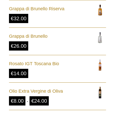
Grappa di Brunello Riserva
€
32.00
Grappa di Brunello
€
26.00
Rosato IGT Toscana Bio
€
14.00
Olio Extra Vergine di Oliva
F
€
8.00
€
24.00
-
a