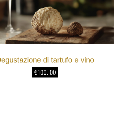
egustazione di tartufo e vino
€
100.00