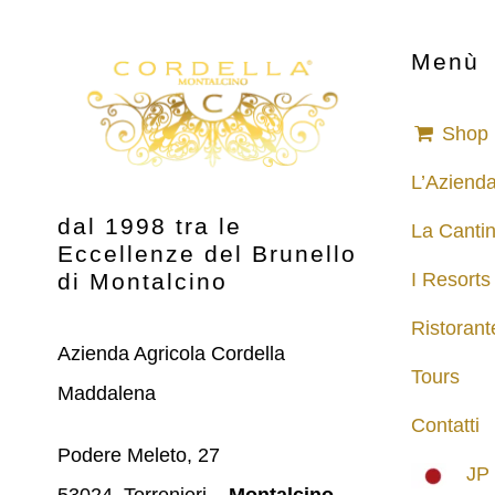
Menù
Shop
L’Aziend
dal 1998 tra le
La Canti
Eccellenze del Brunello
di Montalcino
I Resorts
Ristorant
Azienda Agricola Cordella
Tours
Maddalena
Contatti
Podere Meleto, 27
JP
53024, Torrenieri –
Montalcino