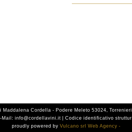
a
s
c
i
a
d
i
p
r
e
z
i Maddalena Cordella - Podere Meleto 53024, Torrenieri 
-Mail: info@cordellavini.it | Codice identificativo stru
z
proudly powered by
Vulcano srl Web Agency -
o