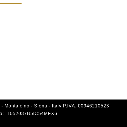
- Montalcino - Siena - Italy P.IVA. 00946210523
ttura: IT052037B5IC54MFX6