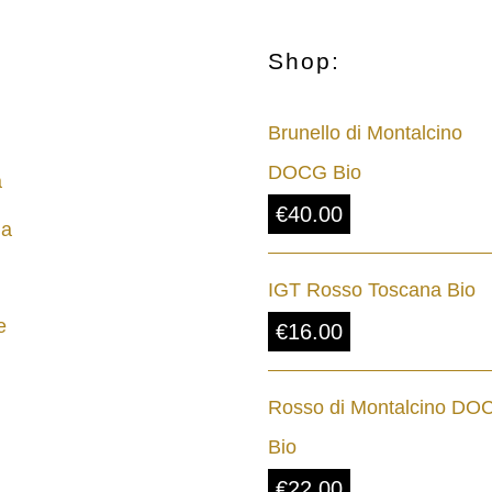
Shop:
Brunello di Montalcino
DOCG Bio
a
€
40.00
na
IGT Rosso Toscana Bio
e
€
16.00
Rosso di Montalcino DO
Bio
€
22.00