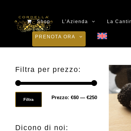
Shop
L’Azienda
La Canti
PRENOTA ORA
Filtra per prezzo:
Prezzo:
€60
—
€250
P
P
Filtra
r
r
e
e
Dicono di noi: