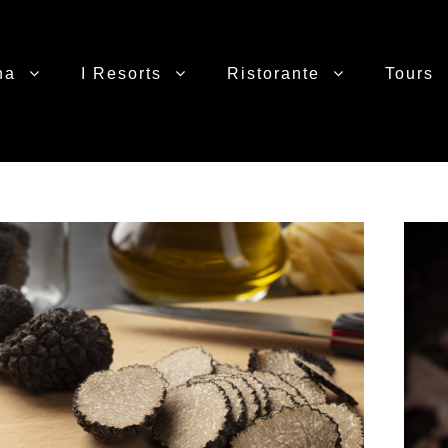
na
I Resorts
Ristorante
Tours