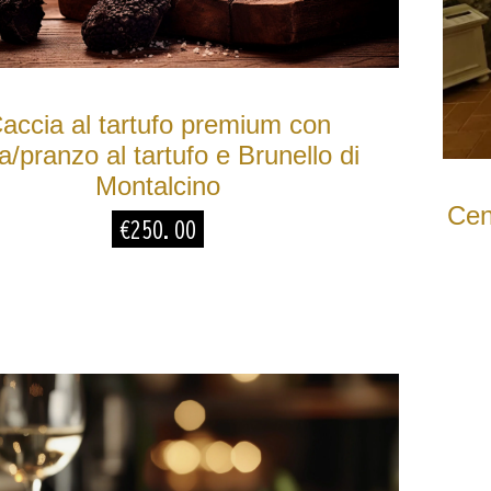
ono ancora le
o e tranquillità;
ssima e molto
aldamento
accia al tartufo premium con
a/pranzo al tartufo e Brunello di
Montalcino
Cen
€
250.00