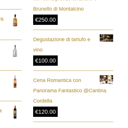
Brunello di Montalcino
va
€
250.00
Degustazione di tartufo e
vino
€
100.00
Cena Romantica con
Panorama Fantastico @Cantina
Cordella
a
€
120.00