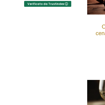
couple of glasses in the
notte si ved
Verificato da Trustindex
room, even just to be able
stelle; silenzi
to drink some water from
camera ampi
the tap.
pulita; risc
efficiente.
C
cen