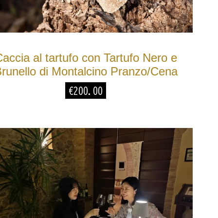
accia al tartufo con Tartufo Nero e
runello di Montalcino Pranzo/Cena
€
200.00
Jingyao
Vallese
1 anno fa
1 anno fa
夏有机会会再来
Wonderful
· 环境很棒