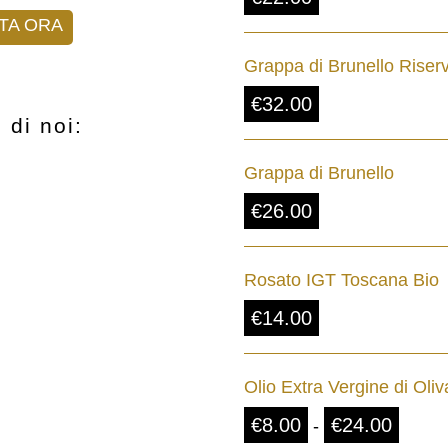
TA ORA
Grappa di Brunello Riser
€
32.00
 di noi:
Grappa di Brunello
€
26.00
Rosato IGT Toscana Bio
€
14.00
Olio Extra Vergine di Oliv
F
€
8.00
€
24.00
-