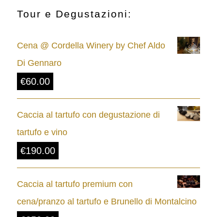
c
Tour e Degustazioni:
i
Cena @ Cordella Winery by Chef Aldo
a
Di Gennaro
d
€
60.00
i
p
Caccia al tartufo con degustazione di
r
tartufo e vino
e
€
190.00
z
z
Caccia al tartufo premium con
o
cena/pranzo al tartufo e Brunello di Montalcino
: