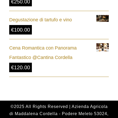
€
250.00
d
a
Degustazione di tartufo e vino
€
€
100.00
8
.
Cena Romantica con Panorama
0
Fantastico @Cantina Cordella
0
€
120.00
a
€
2
4
.
©2025 All Rights Reserved | Azienda Agricola
di Maddalena Cordella - Podere Meleto 53024,
0