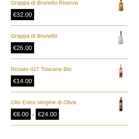
Grappa di Brunello Riserva
€
32.00
Grappa di Brunello
€
26.00
Rosato IGT Toscana Bio
€
14.00
Olio Extra Vergine di Oliva
F
€
8.00
€
24.00
-
a
s