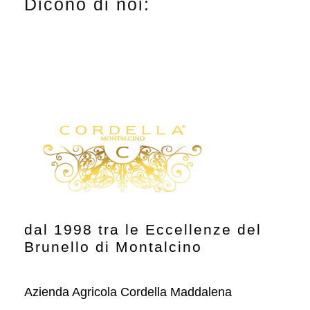
Dicono di noi:
z
z
z
z
o
o
M
M
i
a
n
x
dal 1998 tra le Eccellenze del
Brunello di Montalcino
Azienda Agricola Cordella Maddalena