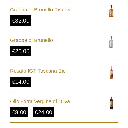
Grappa di Brunello Riserva
€
32.00
Grappa di Brunello
€
26.00
Rosato IGT Toscana Bio
€
14.00
Olio Extra Vergine di Oliva
F
€
8.00
€
24.00
-
a