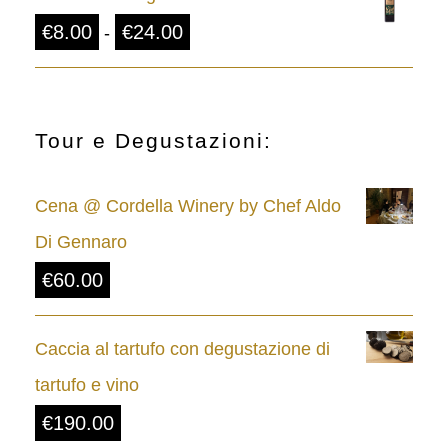
F
€
8.00
€
24.00
-
a
s
c
Tour e Degustazioni:
i
Cena @ Cordella Winery by Chef Aldo
a
Di Gennaro
d
€
60.00
i
p
Caccia al tartufo con degustazione di
r
tartufo e vino
e
€
190.00
z