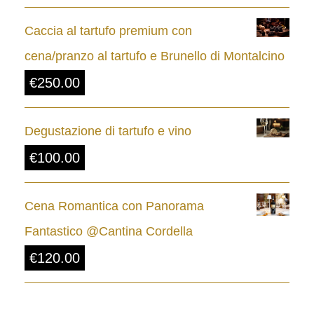
z
Caccia al tartufo premium con
o
cena/pranzo al tartufo e Brunello di Montalcino
:
€
250.00
d
a
Degustazione di tartufo e vino
€
€
100.00
8
.
Cena Romantica con Panorama
0
Fantastico @Cantina Cordella
0
€
120.00
a
€
2